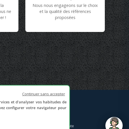
la
Nous nous engageons sur le choix
vous ne
et la qualité des références
er !
proposées
Continuer sans accepter
rvices et d'analyser vos habitudes de
NOUS CONTACTER
uvez configurer votre navigateur pour
Formulaire de contact
Politique de confidentialité
Conditions générales de vente