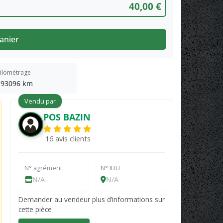
40,00 €
anier
ilométrage
193096 km
Vendu par
POS BAZIN
16 avis clients
N° agrément
N° IDU
N/A
N/A
Demander au vendeur plus d’informations sur
cette pièce