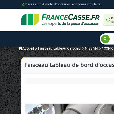
Pièces auto & moto d'occasion · économie circulaire
D
No
Accueil
Faisceau tableau de bord
NISSAN
100NX
Faisceau tableau de bord d'occa