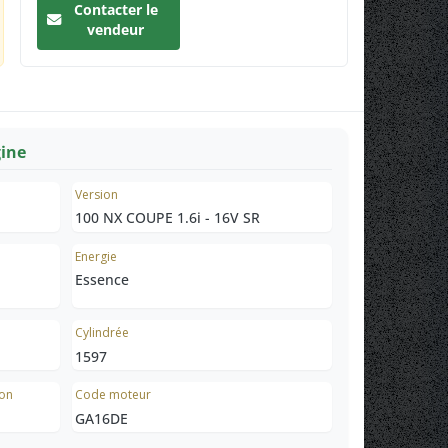
Contacter le
vendeur
gine
Version
100 NX COUPE 1.6i - 16V SR
Energie
Essence
Cylindrée
1597
ion
Code moteur
GA16DE