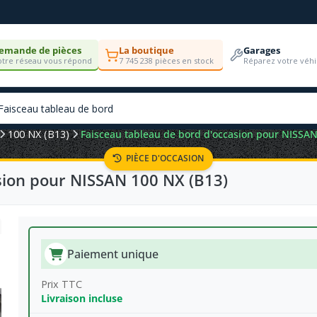
emande de pièces
La boutique
Garages
tre réseau vous répond
7 745 238 pièces en stock
Réparez votre véhi
100 NX (B13)
Faisceau tableau de bord d'occasion pour NISSAN
PIÈCE D'OCCASION
sion pour NISSAN 100 NX (B13)
Paiement unique
Prix TTC
Livraison incluse