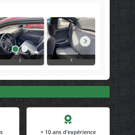
2
3
4
fs
+ 10 ans d'expérience