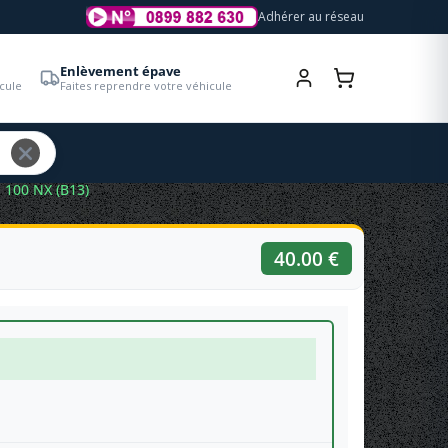
Adhérer au réseau
Enlèvement épave
cule
Faites reprendre votre véhicule
 100 NX (B13)
40.00 €