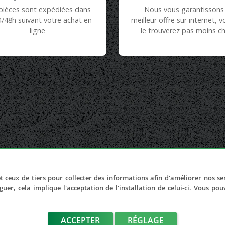
pièces sont expédiées dans
Nous vous garantissons 
4/48h suivant votre achat en
meilleur offre sur internet, 
ligne
le trouverez pas moins ch
t ceux de tiers pour collecter des informations afin d'améliorer nos se
LIENS UTILES
guer, cela implique l'acceptation de l'installation de celui-ci. Vous po
Adhérer au réseau
Notre réseau de casses
ACCEPTER
Les sites de notre réseau
RÉGLAGE