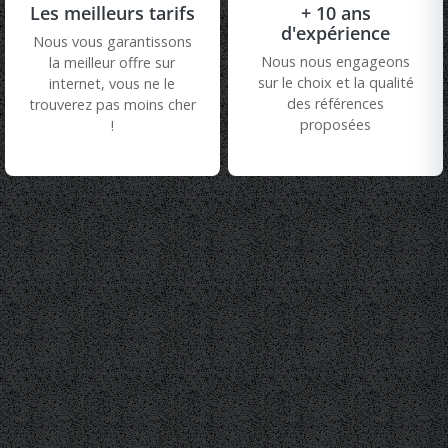
Les meilleurs tarifs
+ 10 ans
d'expérience
Nous vous garantissons
Nous nous engageons
la meilleur offre sur
sur le choix et la qualité
internet, vous ne le
des références
trouverez pas moins cher
proposées
!