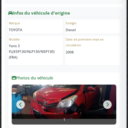
Infos du véhicule d'origine
Marque
Energie
TOYOTA
Diesel
Modèle
Date de première mise en
circulation
Yaris 3
FL(KSP130/NLP130/NSP130)
2008
(FRA)
Photos du véhicule
1