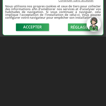
Continuer sans accepter
Nous utilisons nos propres cookies et ceux de tiers pour collecter
des informations afin d'améliorer nos services et d'analyser vos
habitudes de navigation. Si vous continuez à naviguer, cela
implique l'acceptation de l'installation de celui-ci. Vous pouvez
configurer votre navigateur pour empêcher son installation.
Depuis 2006, France Casse accompagne les
automobilistes dans leur recherche de pièces
ACCEPTER
RÉGLAGE
d'occasion. Réparez votre auto sans vous ruiner !
LIENS UTILES
NOUS CONTACTER
send
Adhérer au réseau
Formulaire de contact
Notre réseau de casses
Politique de confidentialité
Les sites de notre réseau
Conditions générales de
Nos partenaires
vente
Avis clients France Casse
Conditions générales
Affiliation
d'utilisation
Espace presse
Le blog auto/moto