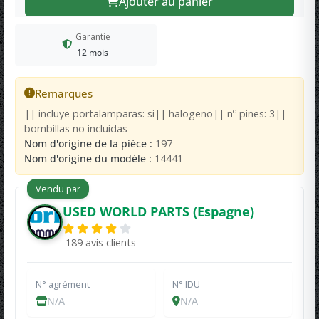
Ajouter au panier
Garantie
12 mois
Remarques
|| incluye portalamparas: si|| halogeno|| nº pines: 3||
bombillas no incluidas
Nom d'origine de la pièce :
197
Nom d'origine du modèle :
14441
Vendu par
USED WORLD PARTS (Espagne)
189 avis clients
N° agrément
N° IDU
N/A
N/A