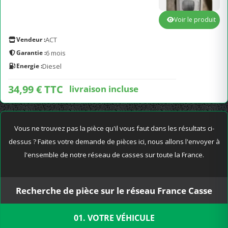
Voir le produit
Vendeur :
ACT
Garantie :
6 mois
Energie :
Diesel
34,99 € TTC
livraison incluse
Vous ne trouvez pas la pièce qu'il vous faut dans les résultats ci-
dessus ? Faites votre demande de pièces ici, nous allons l'envoyer à
l'ensemble de notre réseau de casses sur toute la France.
Recherche de pièce sur le réseau France Casse
01. VOTRE VÉHICULE