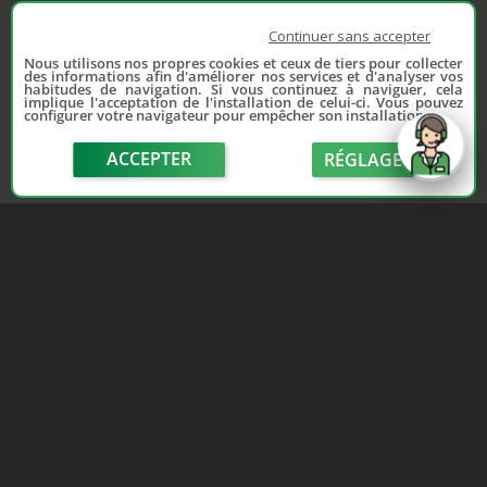
Continuer sans accepter
Nous utilisons nos propres cookies et ceux de tiers pour collecter
des informations afin d'améliorer nos services et d'analyser vos
habitudes de navigation. Si vous continuez à naviguer, cela
implique l'acceptation de l'installation de celui-ci. Vous pouvez
configurer votre navigateur pour empêcher son installation.
ACCEPTER
RÉGLAGE
send
Depuis 2006, France Casse accompagne les
automobilistes dans leur recherche de pièces
d'occasion. Réparez votre auto sans vous ruiner !