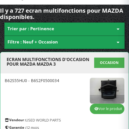
Il y a 727 ecran multifonctions pour MAZDA
disponibles.
Trier par : Pertinence

Filtre : Neuf + Occasion

ECRAN MULTIFONCTIONS D'OCCASION
OCCASION
POUR MAZDA MAZDA 3
B62S55HU0 - B6S2F0500034
Voir le produit
Vendeur :
USED WORLD PARTS
Garantie :
12 mois