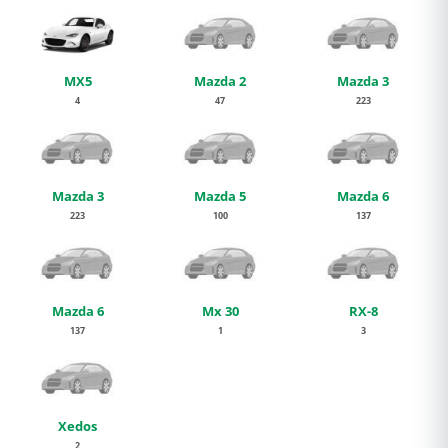
MX5
Mazda 2
Mazda 3
4
47
223
Mazda 3
Mazda 5
Mazda 6
223
100
137
Mazda 6
Mx 30
RX-8
137
1
3
Xedos
2