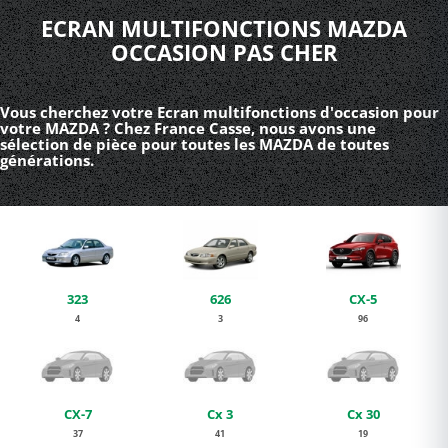
ECRAN MULTIFONCTIONS MAZDA
OCCASION PAS CHER
Vous cherchez votre Ecran multifonctions d'occasion pour
votre MAZDA ? Chez France Casse, nous avons une
sélection de pièce pour toutes les MAZDA de toutes
générations.
323
626
CX-5
4
3
96
CX-7
Cx 3
Cx 30
37
41
19