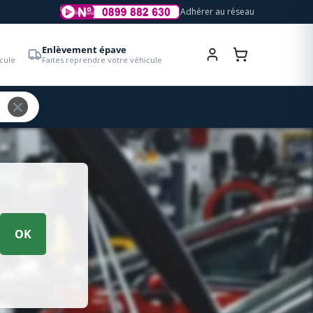
Adhérer au réseau
Enlèvement épave
cule
Faites reprendre votre véhicule
OK