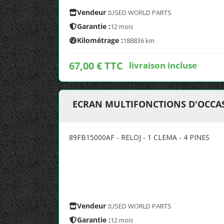
Vendeur :
USED WORLD PARTS
Garantie :
12 mois
Kilométrage :
188836 km
67,00 € TTC
livraison incluse
ECRAN MULTIFONCTIONS D'OCCASI
89FB15000AF - RELOJ - 1 CLEMA - 4 PINES
Vendeur :
USED WORLD PARTS
Garantie :
12 mois