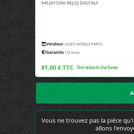
945201C000 RELOJ DIGITAL!!
Vendeur :
USED WORLD PARTS
Garantie :
12 mois
81,00 € TTC
livraison incluse
A
Vous ne trouvez pas la pièce qu'i
allons l'envo