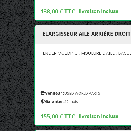
138,00 € TTC
livraison incluse
ELARGISSEUR AILE ARRIÈRE DROI
FENDER MOLDING , MOULURE D’AILE , BAGUET
Vendeur :
USED WORLD PARTS
Garantie :
12 mois
155,00 € TTC
livraison incluse