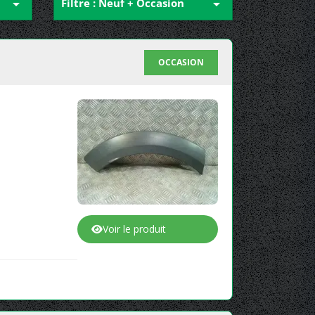

Filtre : Neuf + Occasion

OCCASION
Voir le produit