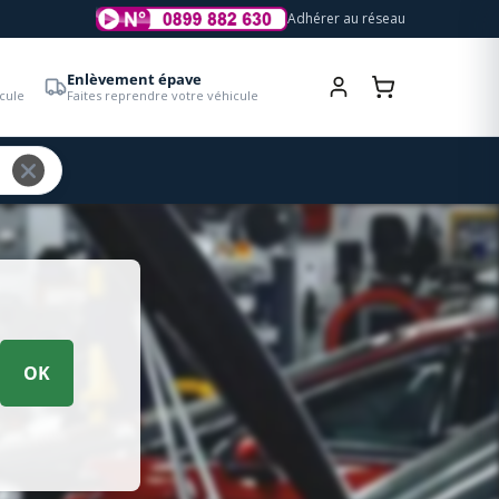
Adhérer au réseau
Enlèvement épave
cule
Faites reprendre votre véhicule
OK