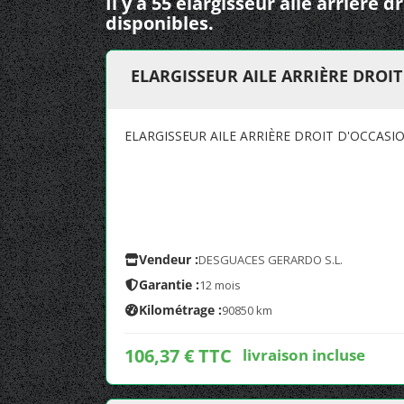
Il y a 55 elargisseur aile arrière
disponibles.
ELARGISSEUR AILE ARRIÈRE DROI
ELARGISSEUR AILE ARRIÈRE DROIT D'OCCAS
Vendeur :
DESGUACES GERARDO S.L.
Garantie :
12 mois
Kilométrage :
90850 km
106,37 € TTC
livraison incluse