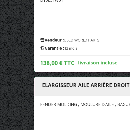
D10E51W51
Vendeur :
USED WORLD PARTS
Garantie :
12 mois
138,00 € TTC
livraison incluse
ELARGISSEUR AILE ARRIÈRE DROI
FENDER MOLDING , MOULURE D’AILE , BAGUET