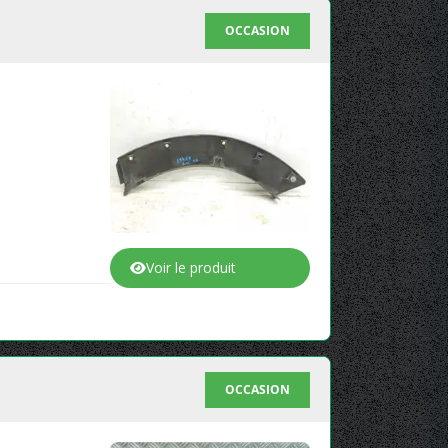
OCCASION
Voir le produit
OCCASION