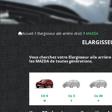
Accueil
Elargisseur aile arrière droit
MAZDA
ELARGISSE
Vous cherchez votre Elargisseur aile arrièr
les MAZDA de toutes générations.
CX-5
Cx 3
Cx 30
38
8
8