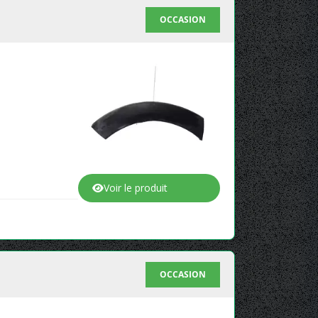
OCCASION
Voir le produit
OCCASION