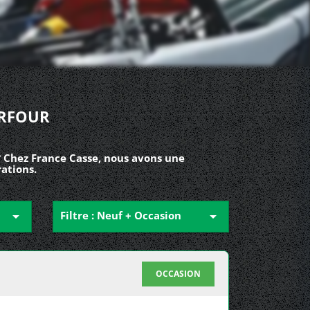
ORFOUR
? Chez France Casse, nous avons une
rations.

Filtre : Neuf + Occasion

OCCASION