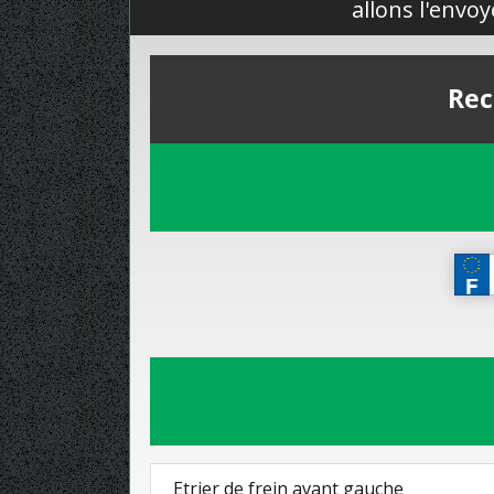
allons l'envo
Rec
Etrier de frein avant gauche