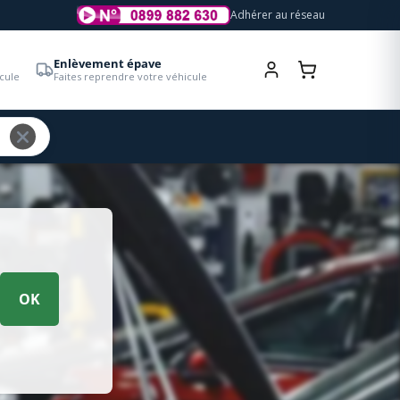
Adhérer au réseau
Enlèvement épave
cule
Faites reprendre votre véhicule
OK