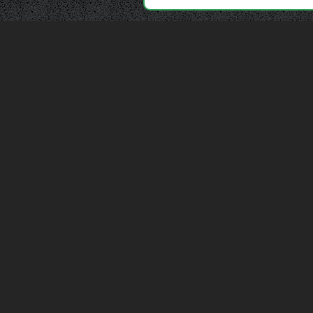
Depuis 2006, France Casse accompagne les
automobilistes dans leur recherche de pièces
d'occasion. Réparez votre auto sans vous ruiner !