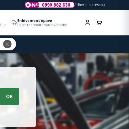
Adhérer au réseau
Enlèvement épave
cule
Faites reprendre votre véhicule
OK