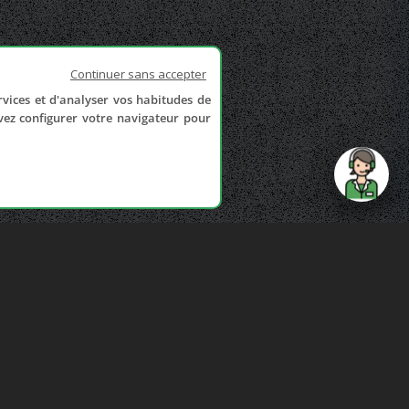
Continuer sans accepter
rvices et d'analyser vos habitudes de
uvez configurer votre navigateur pour
send