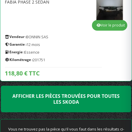
FABIA PHASE 2 SEDAN
Voir le produit
Vendeur :
BONNIN SAS
Garantie :
12 mois
Energie :
Essence
Kilométrage :
201751
118,80 € TTC
AFFICHER LES PIÈCES TROUVÉES POUR TOUTES
LES SKODA
Vous ne trouvez pas la pièce qu'il vous faut dans les résultats ci-