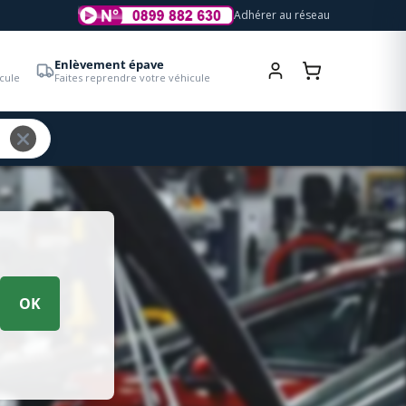
Adhérer au réseau
Enlèvement épave
cule
Faites reprendre votre véhicule
OK