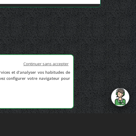
Continuer sans accepter
rvices et d'analyser vos habitudes de
uvez configurer votre navigateur pour
send