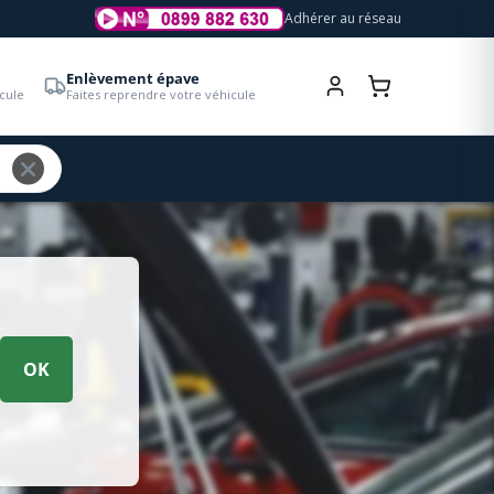
Adhérer au réseau
Enlèvement épave
cule
Faites reprendre votre véhicule
OK