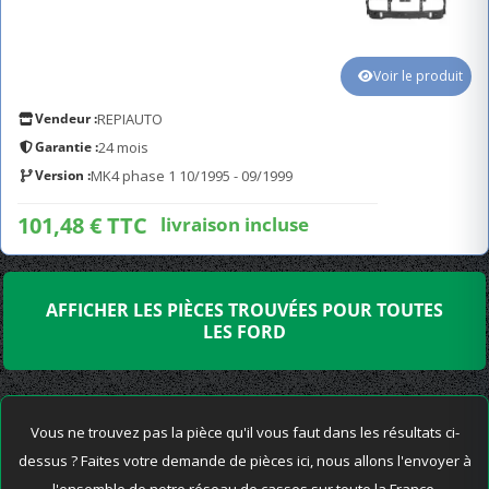
Voir le produit
Vendeur :
REPIAUTO
Garantie :
24 mois
Version :
MK4 phase 1 10/1995 - 09/1999
101,48 € TTC
livraison incluse
AFFICHER LES PIÈCES TROUVÉES POUR TOUTES
LES FORD
Vous ne trouvez pas la pièce qu'il vous faut dans les résultats ci-
dessus ? Faites votre demande de pièces ici, nous allons l'envoyer à