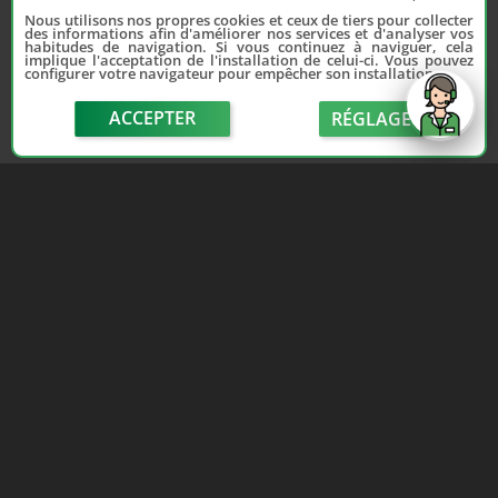
Nous utilisons nos propres cookies et ceux de tiers pour collecter
des informations afin d'améliorer nos services et d'analyser vos
habitudes de navigation. Si vous continuez à naviguer, cela
implique l'acceptation de l'installation de celui-ci. Vous pouvez
configurer votre navigateur pour empêcher son installation.
ACCEPTER
RÉGLAGE
send
Depuis 2006, France Casse accompagne les
automobilistes dans leur recherche de pièces
d'occasion. Réparez votre auto sans vous ruiner !
LIENS UTILES
NOUS CONTACTER
Adhérer au réseau
Formulaire de contact