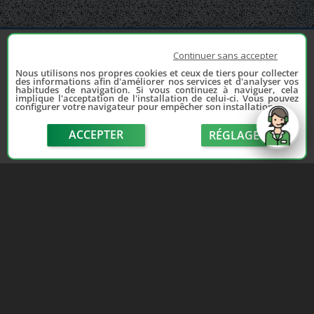
Continuer sans accepter
Nous utilisons nos propres cookies et ceux de tiers pour collecter
des informations afin d'améliorer nos services et d'analyser vos
habitudes de navigation. Si vous continuez à naviguer, cela
implique l'acceptation de l'installation de celui-ci. Vous pouvez
configurer votre navigateur pour empêcher son installation.
Depuis 2006, France Casse accompagne les
automobilistes dans leur recherche de pièces
ACCEPTER
RÉGLAGE
d'occasion. Réparez votre auto sans vous ruiner !
LIENS UTILES
NOUS CONTACTER
send
Adhérer au réseau
Formulaire de contact
Notre réseau de casses
Politique de confidentialité
Les sites de notre réseau
Conditions générales de
Nos partenaires
vente
Avis clients France Casse
Conditions générales
Affiliation
d'utilisation
Espace presse
Le blog auto/moto