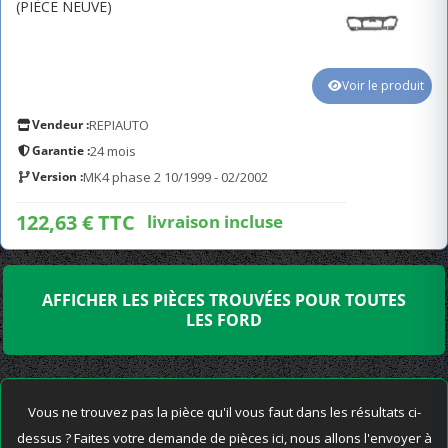
(PIÈCE NEUVE)
Voir le produit
Vendeur :
REPIAUTO
Garantie :
24 mois
Version :
MK4 phase 2 10/1999 - 02/2002
122,63 € TTC
livraison incluse
AFFICHER LES PIÈCES TROUVÉES POUR TOUTES
LES FORD
Vous ne trouvez pas la pièce qu'il vous faut dans les résultats ci-
dessus ? Faites votre demande de pièces ici, nous allons l'envoyer à