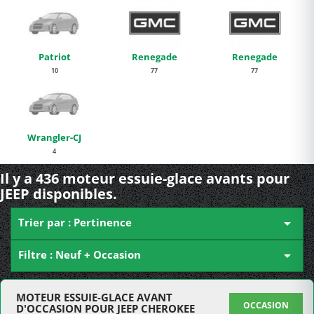
Patriot
Renegade
Renegade
10
77
77
Wrangler-CJ
4
Il y a 436 moteur essuie-glace avants pour
JEEP disponibles.
Trier par : Pertinence

Filtre : Neuf + Occasion

MOTEUR ESSUIE-GLACE AVANT
OCCASION
D'OCCASION POUR JEEP CHEROKEE