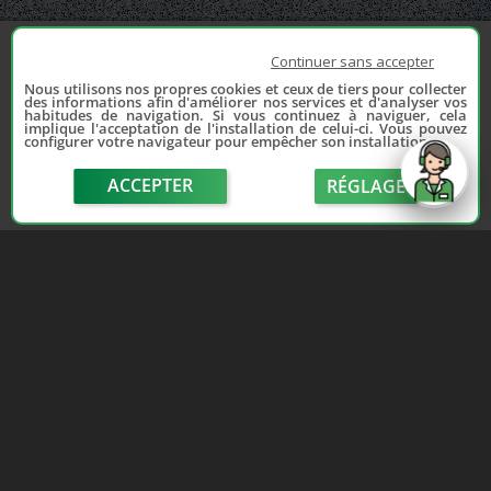
Continuer sans accepter
Nous utilisons nos propres cookies et ceux de tiers pour collecter
des informations afin d'améliorer nos services et d'analyser vos
habitudes de navigation. Si vous continuez à naviguer, cela
implique l'acceptation de l'installation de celui-ci. Vous pouvez
configurer votre navigateur pour empêcher son installation.
ACCEPTER
RÉGLAGE
send
Depuis 2006, France Casse accompagne les
automobilistes dans leur recherche de pièces
d'occasion. Réparez votre auto sans vous ruiner !