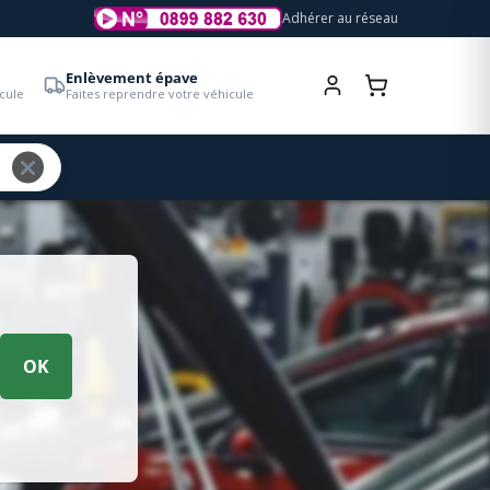
Adhérer au réseau
Enlèvement épave
cule
Faites reprendre votre véhicule
OK