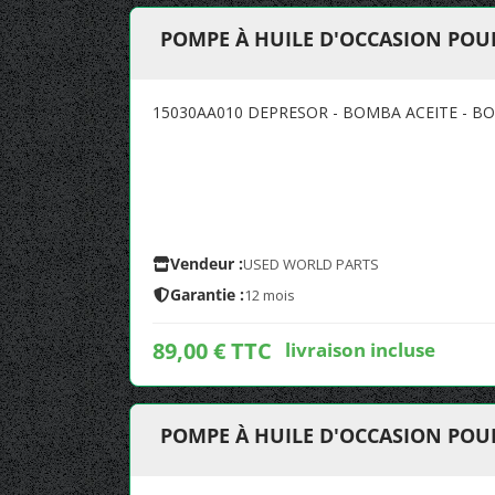
POMPE À HUILE D'OCCASION POU
15030AA010 DEPRESOR - BOMBA ACEITE - B
Vendeur :
USED WORLD PARTS
Garantie :
12 mois
89,00 € TTC
livraison incluse
POMPE À HUILE D'OCCASION POU