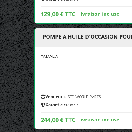
129,00 € TTC
livraison incluse
POMPE À HUILE D'OCCASION POU
YAMADA
Vendeur :
USED WORLD PARTS
Garantie :
12 mois
244,00 € TTC
livraison incluse