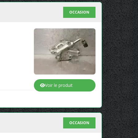
OCCASION
Voir le produit
OCCASION