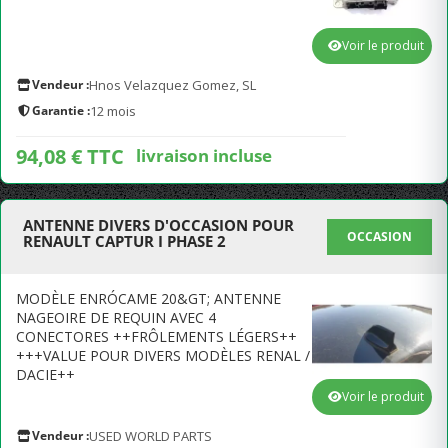
Voir le produit
Vendeur :
Hnos Velazquez Gomez, SL
Garantie :
12 mois
94,08 € TTC
livraison incluse
ANTENNE DIVERS D'OCCASION POUR
OCCASION
RENAULT CAPTUR I PHASE 2
MODÈLE ENRÓCAME 20&GT; ANTENNE
NAGEOIRE DE REQUIN AVEC 4
CONECTORES ++FRÔLEMENTS LÉGERS++
+++VALUE POUR DIVERS MODÈLES RENAL /
DACIE++
Voir le produit
Vendeur :
USED WORLD PARTS