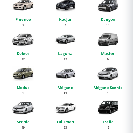
Fluence
Kadjar
Kangoo
3
4
10
Koleos
Laguna
Master
12
17
6
Modus
Mégane
Mégane Scenic
2
83
1
Scenic
Talisman
Trafic
19
23
12