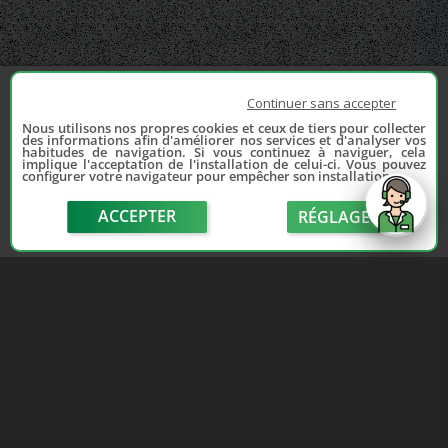
Continuer sans accepter
Nous utilisons nos propres cookies et ceux de tiers pour collecter
des informations afin d'améliorer nos services et d'analyser vos
habitudes de navigation. Si vous continuez à naviguer, cela
implique l'acceptation de l'installation de celui-ci. Vous pouvez
configurer votre navigateur pour empêcher son installation.
ACCEPTER
RÉGLAGE
send
Depuis 2006, France Casse accompagne les
automobilistes dans leur recherche de pièces