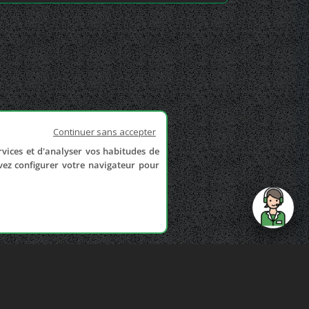
Continuer sans accepter
rvices et d'analyser vos habitudes de
uvez configurer votre navigateur pour
send