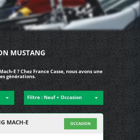
ION MUSTANG
Mach-E ? Chez France Casse, nous avons une
es générations.

Filtre : Neuf + Occasion

NG MACH-E
OCCASION