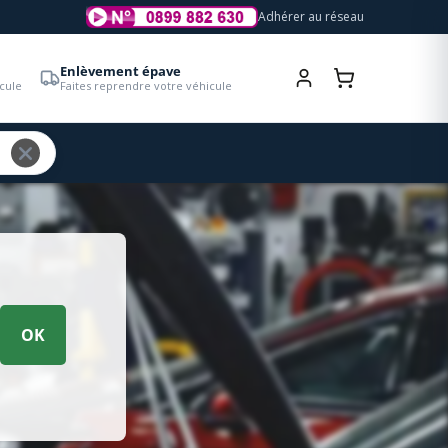
Adhérer au réseau
Enlèvement épave
cule
Faites reprendre votre véhicule
OK