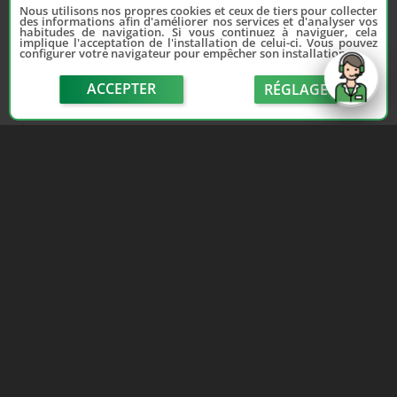
Nous utilisons nos propres cookies et ceux de tiers pour collecter
des informations afin d'améliorer nos services et d'analyser vos
habitudes de navigation. Si vous continuez à naviguer, cela
implique l'acceptation de l'installation de celui-ci. Vous pouvez
configurer votre navigateur pour empêcher son installation.
Depuis 2006, France Casse accompagne les
automobilistes dans leur recherche de pièces
ACCEPTER
RÉGLAGE
d'occasion. Réparez votre auto sans vous ruiner !
LIENS UTILES
NOUS CONTACTER
send
Adhérer au réseau
Formulaire de contact
Notre réseau de casses
Politique de confidentialité
Les sites de notre réseau
Conditions générales de
Nos partenaires
vente
Avis clients France Casse
Conditions générales
Affiliation
d'utilisation
Espace presse
Le blog auto/moto
Lun-Ven 9h-12h / 14h-18h · 3€/appel · Numéro non joignable depuis