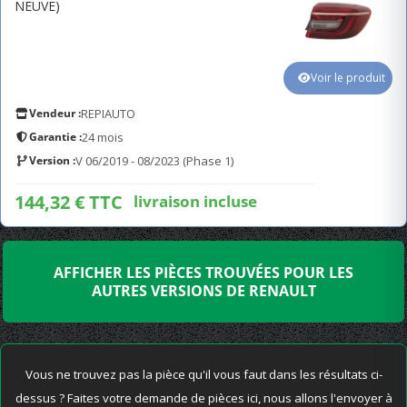
NEUVE)
Voir le produit
Vendeur :
REPIAUTO
Garantie :
24 mois
Version :
V 06/2019 - 08/2023 (Phase 1)
144,32 € TTC
livraison incluse
AFFICHER LES PIÈCES TROUVÉES POUR LES
AUTRES VERSIONS DE RENAULT
Vous ne trouvez pas la pièce qu'il vous faut dans les résultats ci-
dessus ? Faites votre demande de pièces ici, nous allons l'envoyer à