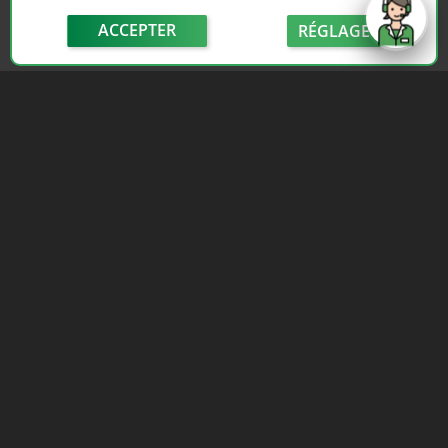
ACCEPTER
RÉGLAGE
send
Depuis 2006, France Casse accompagne les
automobilistes dans leur recherche de pièces
d'occasion. Réparez votre auto sans vous ruiner !
LIENS UTILES
NOUS CONTACTER
Adhérer au réseau
Formulaire de contact
Notre réseau de casses
Politique de confidentialité
Les sites de notre réseau
Conditions générales de
Nos partenaires
vente
Avis clients France Casse
Conditions générales