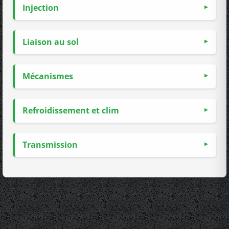
Injection
Liaison au sol
Mécanismes
Refroidissement et clim
Transmission